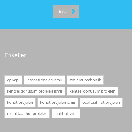
tıkla
Etiketler
eg yapi
insaat firmalari izmir
izmir muteahhitlik
kentsel donusum projeleri izmir
kentsel dönüşüm projeleri
konut projeleri
konut projeleri izmir
ozel taahhut projeleri
resmi taahhut projeleri
taahhut izmir