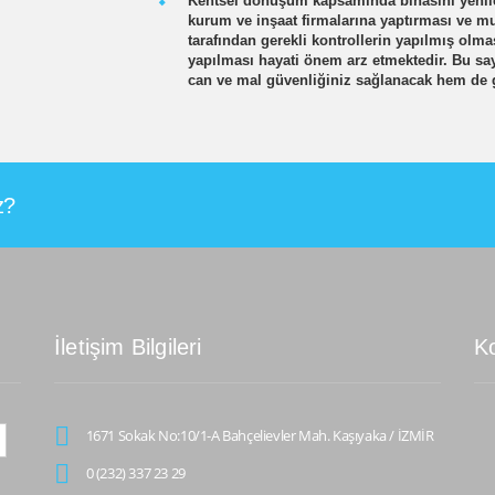
Kentsel dönüşüm kapsamında binasını yenilet
kurum ve inşaat firmalarına yaptırması ve mu
tarafından gerekli kontrollerin yapılmış olma
yapılması hayati önem arz etmektedir. Bu sa
can ve mal güvenliğiniz sağlanacak hem de ga
z?
İletişim Bilgileri
K
1671 Sokak No:10/1-A Bahçelievler Mah. Kaşıyaka / İZMİR
0 (232) 337 23 29