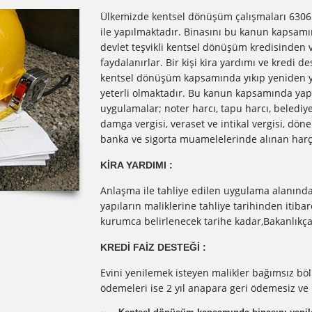
Ülkemizde kentsel dönüşüm çalışmaları 6306 s
ile yapılmaktadır. Binasını bu kanun kapsamın
devlet teşvikli kentsel dönüşüm kredisinden
faydalanırlar. Bir kişi kira yardımı ve kredi 
kentsel dönüşüm kapsamında yıkıp yeniden ya
yeterli olmaktadır. Bu kanun kapsamında yapıla
uygulamalar; noter harcı, tapu harcı, belediye
damga vergisi, veraset ve intikal vergisi, dön
banka ve sigorta muamelelerinde alınan har
KİRA YARDIMI :
Anlaşma ile tahliye edilen uygulama alanındak
yapıların maliklerine tahliye tarihinden itibar
kurumca belirlenecek tarihe kadar,Bakanlıkça k
KREDİ FAİZ DESTEĞİ :
Evini yenilemek isteyen malikler bağımsız böl
ödemeleri ise 2 yıl anapara geri ödemesiz ve 