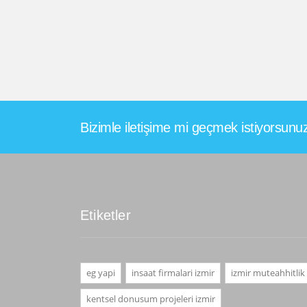
Bizimle iletişime mi geçmek istiyorsunu
Etiketler
eg yapi
insaat firmalari izmir
izmir muteahhitlik
kentsel donusum projeleri izmir