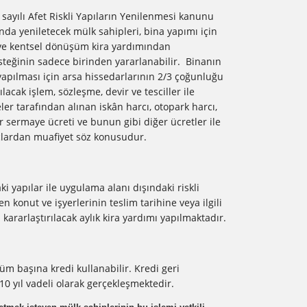
ayılı Afet Riskli Yapıların Yenilenmesi kanunu
da yeniletecek mülk sahipleri, bina yapımı için
 ve kentsel dönüşüm kira yardımından
desteğinin sadece birinden yararlanabilir. Binanın
pılması için arsa hissedarlarının 2/3 çoğunluğu
cak işlem, sözleşme, devir ve tesciller ile
ler tarafından alınan iskân harcı, otopark harcı,
er sermaye ücreti ve bunun gibi diğer ücretler ile
çlardan muafiyet söz konusudur.
i yapılar ile uygulama alanı dışındaki riskli
en konut ve işyerlerinin teslim tarihine veya ilgili
ararlaştırılacak aylık kira yardımı yapılmaktadır.
üm başına kredi kullanabilir. Kredi geri
10 yıl vadeli olarak gerçekleşmektedir.