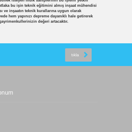
mek isteyen mülk sahiplerinin bu işlemi yetkili
tlaka bu işin teknik eğitimini almış inşaat mühendisi
sı ve inşaatın teknik kurallarına uygun olarak
yede hem yapınızı depreme dayanıklı hale getirerek
yrimenkullerinizin değeri artacaktır.
tıkla
onum